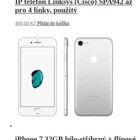
IP telefon Linksys (Cisco) SPA942 až
pro 4 linky, použitý
400,00
Kč
Přidat do košíku
iPhone 7 32GB bílo-stříbrný + flipové